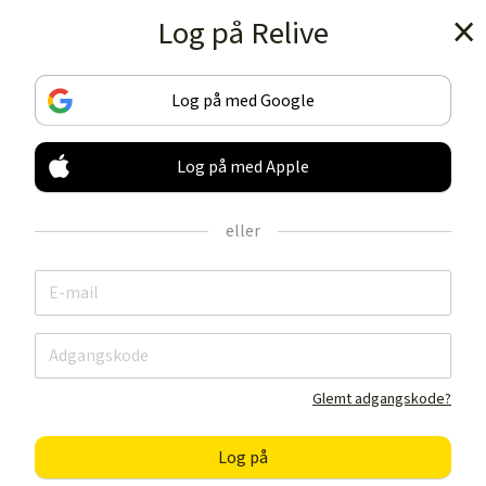
Log på Relive
Hent appen
Log på med Google
Log på med Apple
Spor & Del
DINE AKTIVITETER
eller
DET LIGNER IKKE NOGET ANDET
Hent appen
Glemt adgangskode?