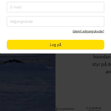
Glemt adgangskode?
Det sp
hvordan 
styr på d
an