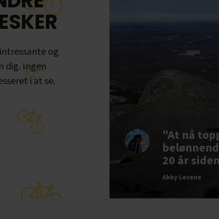
NDRE
ESKER
 intressante og
m dig. Ingen
sseret i at se.
"At nå top
belønnende
20 år siden
Abby Levene