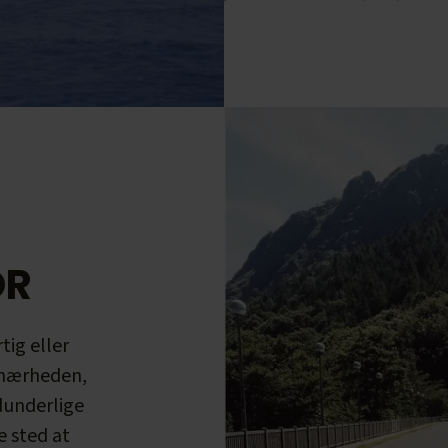
OR
tig eller
i nærheden,
idunderlige
e sted at