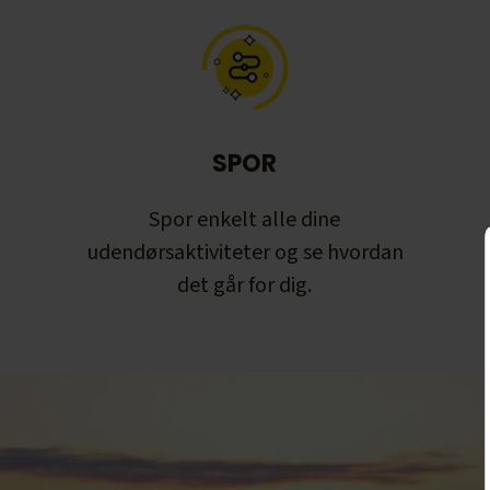
SPOR
Spor enkelt alle dine
udendørsaktiviteter og se hvordan
det går for dig.