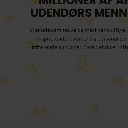
MILLIONER AF A
UDENDØRS MENN
Vi er ude samme. se de mest vandvittige,
inspirerende historier fra personer so
irriterende annoncer. Bare det du er intre