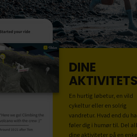
DINE
AKTIVITET
En hurtig løbetur, en vild
cykeltur eller en solrig
vandretur. Hvad end du ha
føler dig i humør til. Del al
dine aktiviteter på en enke