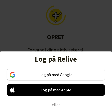
OPRET
Forvandl dine aktiviteter til
vidunderlige historier, som desuden
Log på Relive
er i animerede 3D videoer.
Log på med Google
Log på med Apple
eller