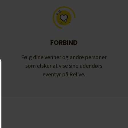
FORBIND
Følg dine venner og andre personer
som elsker at vise sine udendørs
eventyr på Relive.