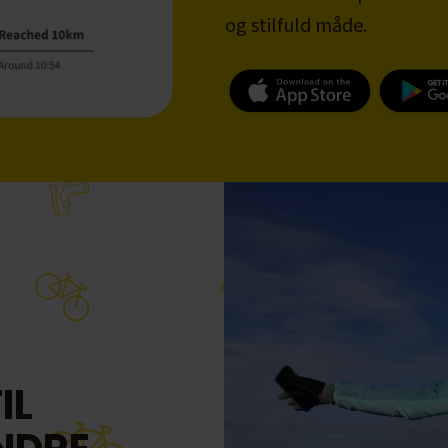
og stilfuld måde.
IL