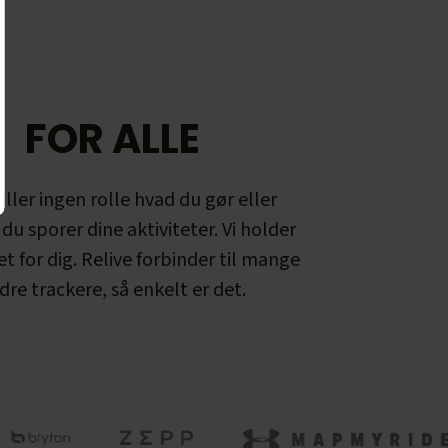
FOR ALLE
iller ingen rolle hvad du gør eller
du sporer dine aktiviteter. Vi holder
et for dig. Relive forbinder til mange
dre trackere, så enkelt er det.