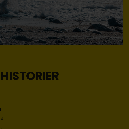
SHISTORIER
r
le
l