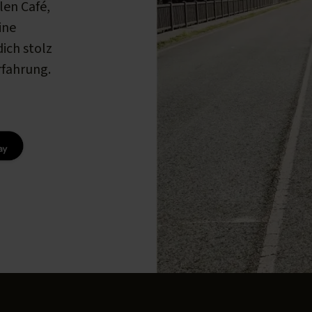
len Café,
ine
ich stolz
rfahrung.