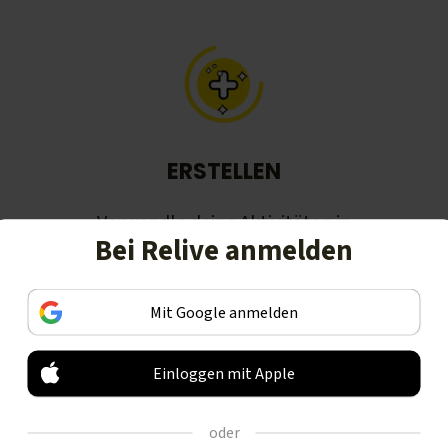
ERSTELLEN
Verwandle deine Aktivitäten in
Bei Relive anmelden
schöne Geschichten, inklusive
animierte 3D-Videos.
Mit Google anmelden
Einloggen mit Apple
oder