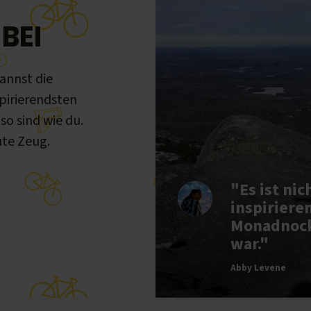
BEI
annst die
pirierendsten
o sind wie du.
te Zeug.
"Es ist ni
inspiriere
Monadnock 
war."
Abby Levene