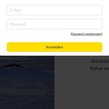
Passwort vergessen?
Egal 
Aktivität
Relive ve