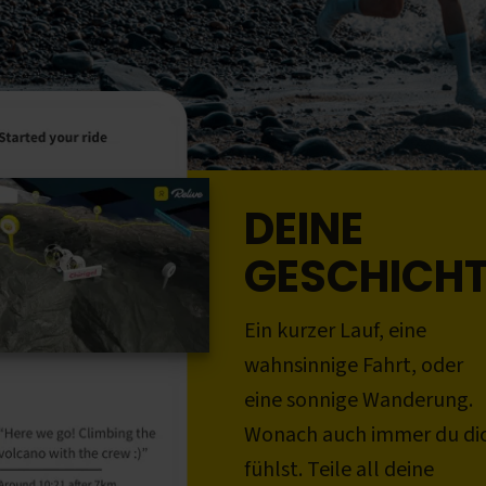
DEINE
GESCHICH
Ein kurzer Lauf, eine
wahnsinnige Fahrt, oder
eine sonnige Wanderung.
Wonach auch immer du di
fühlst. Teile all deine