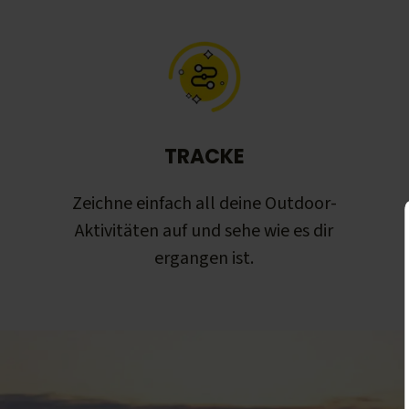
TRACKE
Zeichne einfach all deine Outdoor-
Aktivitäten auf und sehe wie es dir
ergangen ist.