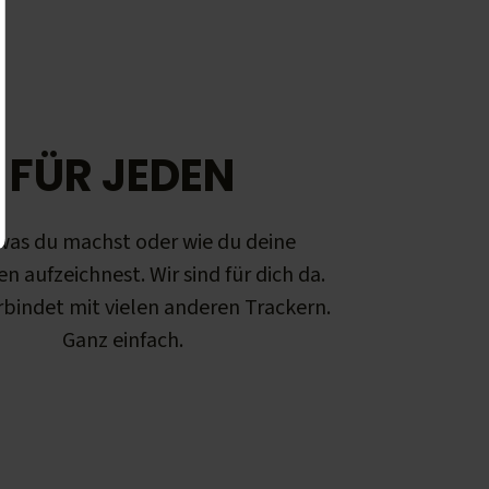
FÜR JEDEN
was du machst oder wie du deine
en aufzeichnest. Wir sind für dich da.
rbindet mit vielen anderen Trackern.
Ganz einfach.