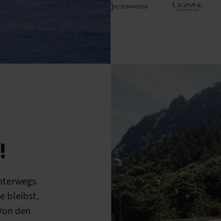
!
unterwegs
e bleibst,
 Von den