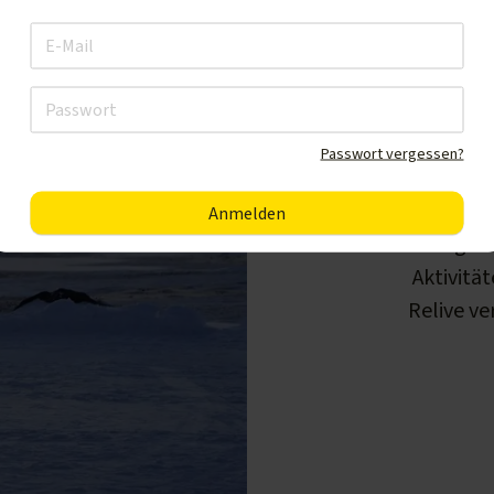
Passwort vergessen?
Egal 
Aktivität
Relive ve