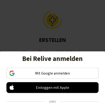
ERSTELLEN
Verwandle deine Aktivitäten in
Bei Relive anmelden
schöne Geschichten, inklusive
animierte 3D-Videos.
Mit Google anmelden
Einloggen mit Apple
oder