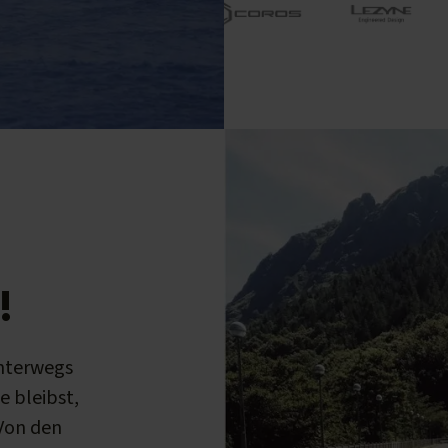
!
unterwegs
e bleibst,
 Von den