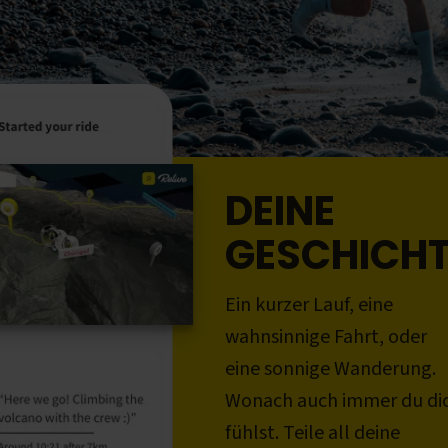
DEINE
GESCHICH
Ein kurzer Lauf, eine
wahnsinnige Fahrt, oder
eine sonnige Wanderung.
Wonach auch immer du di
fühlst. Teile all deine