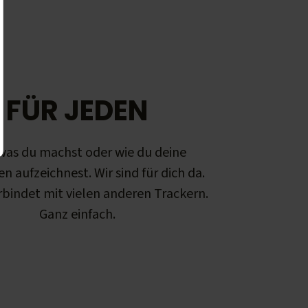
FÜR JEDEN
was du machst oder wie du deine
en aufzeichnest. Wir sind für dich da.
rbindet mit vielen anderen Trackern.
Ganz einfach.