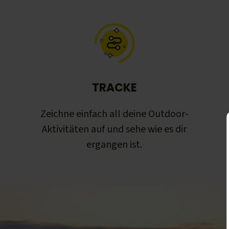
TRACKE
Zeichne einfach all deine Outdoor-
Aktivitäten auf und sehe wie es dir
ergangen ist.