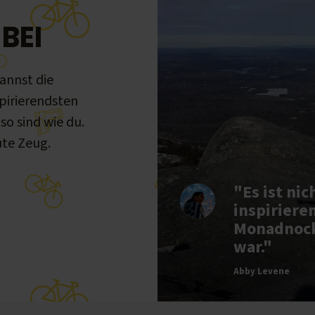
BEI
annst die
pirierendsten
o sind wie du.
te Zeug.
"Es ist ni
inspiriere
Monadnock 
war."
Abby Levene