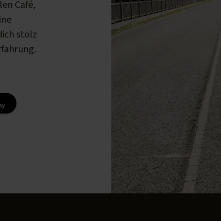
len Café,
ine
ich stolz
rfahrung.