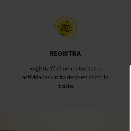
REGISTRA
Registra fácilmente todas tus
actividades y mira después cómo lo
hiciste.