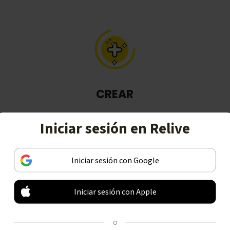
CREAR
Convierte tus actividades en historias
Iniciar sesión en Relive
que recordarán grandes momentos,
incluyendo vídeos 3D animados.
Iniciar sesión con Google
Iniciar sesión con Apple
o