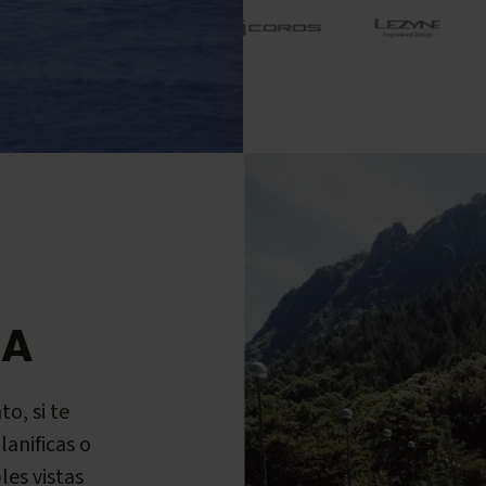
RA
o, si te
lanificas o
les vistas