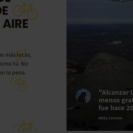
DE
 AIRE
as más locas,
como tú. No
en la pena.
"Alcanzar 
menos grat
fue hace 2
Abby Levene