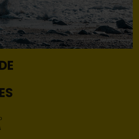
DE
ES
o
s