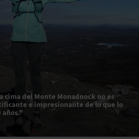
la cima del Monte Monadnock no es
ificante e impresionante de lo que lo
0 años."