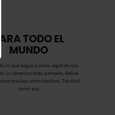
ARA TODO EL
MUNDO
a lo que hagas o cómo registres tus
es. Lo tenemos todo pensado. Relive
 con muchos otros trackers. Tan fácil
como eso.