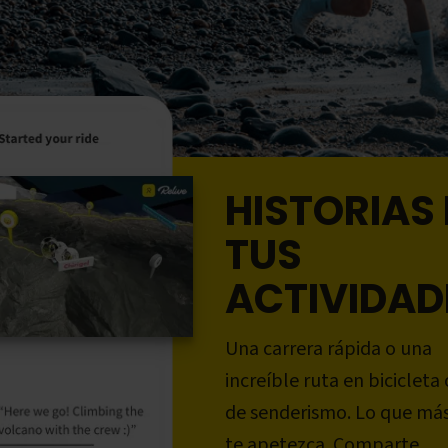
HISTORIAS 
TUS
ACTIVIDAD
Una carrera rápida o una
increíble ruta en bicicleta 
de senderismo. Lo que má
te apetezca. Comparte