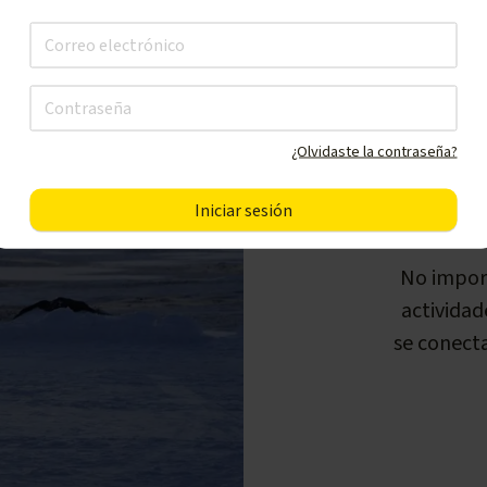
P
¿Olvidaste la contraseña?
No import
actividad
se conecta