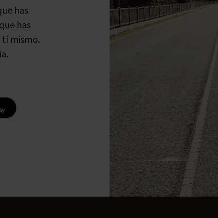
que has
 que has
 tí mismo.
a.