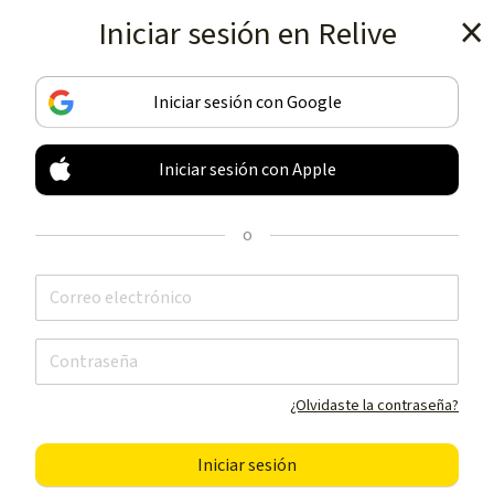
Iniciar sesión en Relive
Obtén la aplicación
Iniciar sesión con Google
Iniciar sesión con Apple
REGISTRA Y COMPARTE
TUS ACTIVIDADES
o
COMO NUNCA
Obtén la aplicación
¿Olvidaste la contraseña?