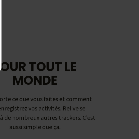
OUR TOUT LE
MONDE
orte ce que vous faites et comment
nregistrez vos activités. Relive se
à de nombreux autres trackers. C'est
aussi simple que ça.