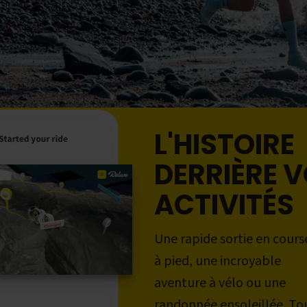
L'HISTOIRE
DERRIÈRE 
ACTIVITÉS
Une rapide sortie en cours
à pied, une incroyable
aventure à vélo ou une
randonnée ensoleillée. To