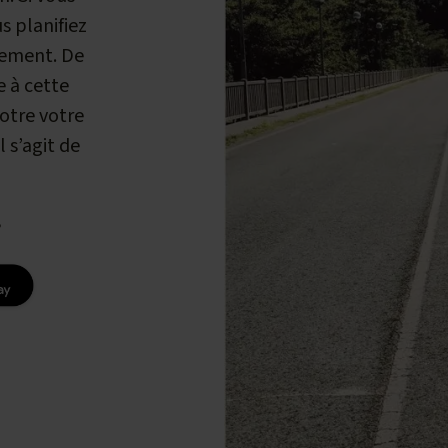
s planifiez
lement. De
e à cette
otre votre
l s’agit de
?