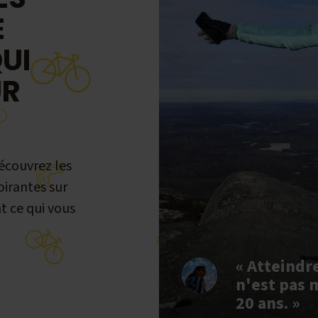
E
UI
UR
R
écouvrez les
pirantes sur
t ce qui vous
« Atteind
n'est pas m
20 ans. »