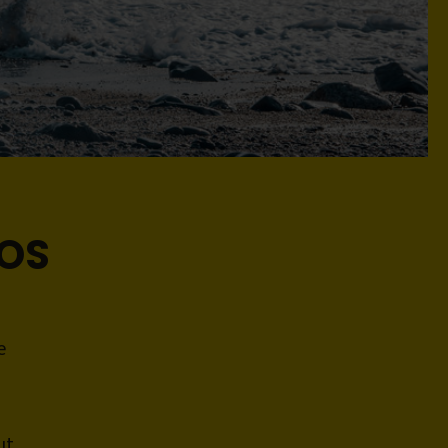
VOS
e
ut