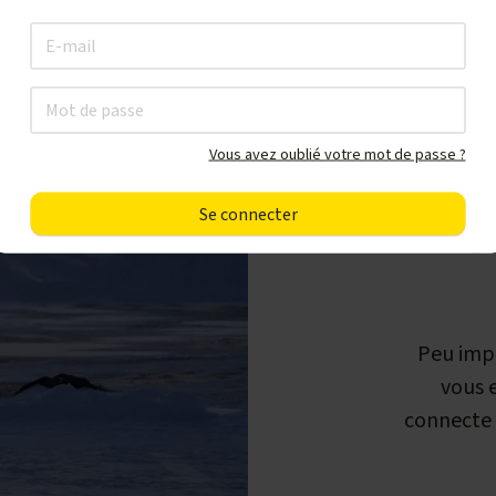
Vous avez oublié votre mot de passe ?
P
Peu imp
vous e
connecte 