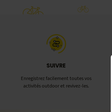
SUIVRE
Enregistrez facilement toutes vos
activités outdoor et revivez-les.