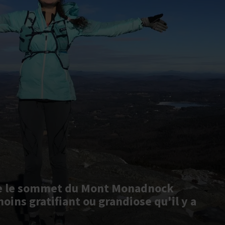
re le sommet du Mont Monadnock
oins gratifiant ou grandiose qu'il y a