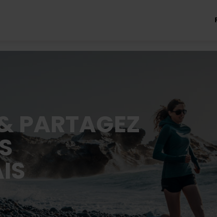
 & PARTAGEZ
S
IS