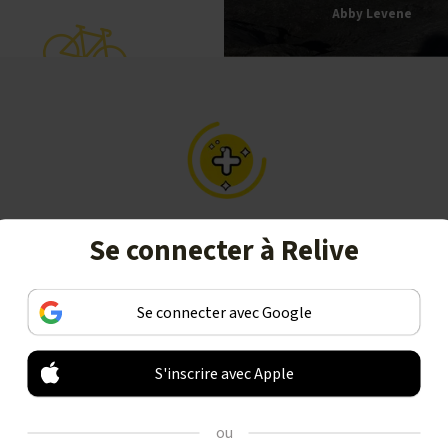
Abby Levene
Se connecter à Relive
CRÉER
Transformez vos activités en de
Se connecter avec Google
superbes histoires, y compris des
vidéos 3D animées.
S'inscrire avec Apple
ou