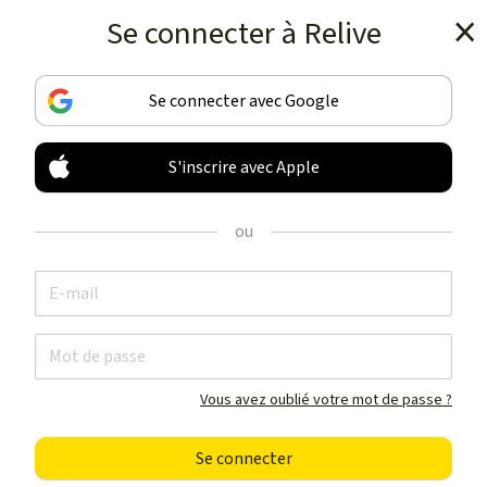
Se connecter à Relive
Téléchargez l’appli
Se connecter avec Google
S'inscrire avec Apple
ENREGISTREZ & PARTAGEZ
VOS ACTIVITÉS
ou
COMME JAMAIS
Téléchargez l’appli
Vous avez oublié votre mot de passe ?