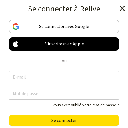
Se connecter à Relive
Téléchargez l’appli
Se connecter avec Google
S'inscrire avec Apple
ENREGISTREZ & PARTAGEZ
VOS ACTIVITÉS
ou
COMME JAMAIS
Téléchargez l’appli
Vous avez oublié votre mot de passe ?