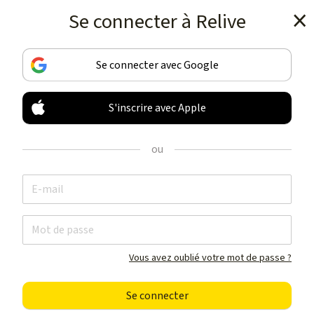
Se connecter à Relive
Téléchargez l’appli
Se connecter avec Google
S'inscrire avec Apple
ENREGISTREZ & PARTAGEZ
VOS ACTIVITÉS
ou
COMME JAMAIS
Téléchargez l’appli
Vous avez oublié votre mot de passe ?