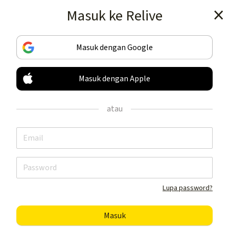
Masuk ke Relive
Dapatkan app ini
Masuk dengan Google
Masuk dengan Apple
LACAK & BAGIKAN
AKTIVITAS ANDA
atau
HANYA DI SINI
Dapatkan app ini
Lupa password?