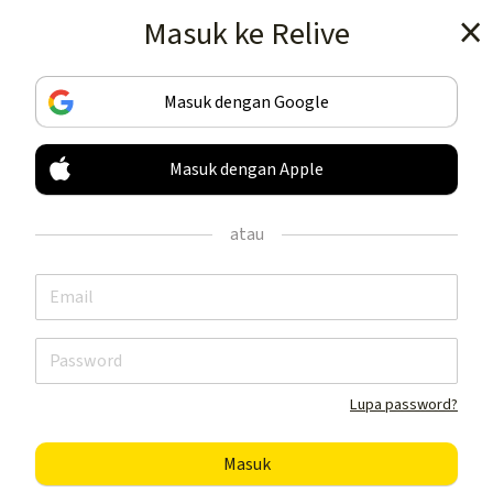
Masuk ke Relive
Dapatkan app ini
Masuk dengan Google
Masuk dengan Apple
LACAK & BAGIKAN
AKTIVITAS ANDA
atau
HANYA DI SINI
Dapatkan app ini
Lupa password?