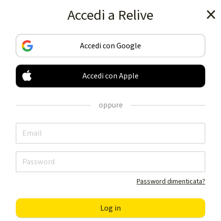
Accedi a Relive
Scarica l'app
Accedi con Google
Accedi con Apple
TRACCIA & CONDIVIDI
LE TUE ATTIVITA'
oppure
AL MEGLIO
Scarica l'app
Password dimenticata?