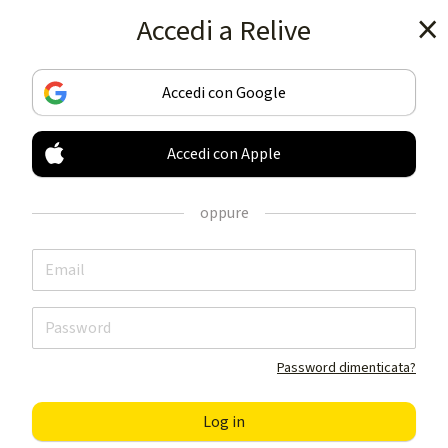
Accedi a Relive
Scarica l'app
Accedi con Google
Accedi con Apple
TRACCIA & CONDIVIDI
LE TUE ATTIVITA'
oppure
AL MEGLIO
Scarica l'app
Password dimenticata?