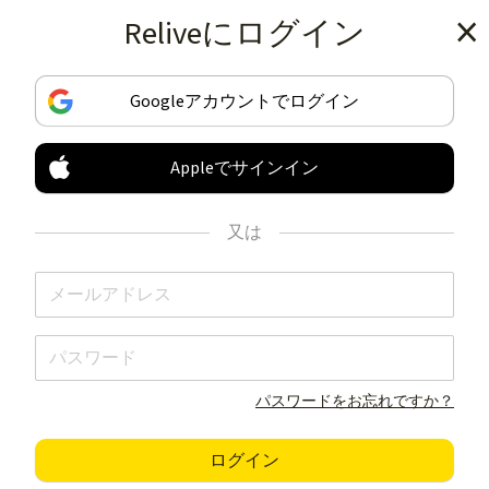
Reliveにログイン
アプリをダウンロードする
Googleアカウントでログイン
Appleでサインイン
ほかにはない方法で
あなたのアクティビティ
又は
を記録・シェア
アプリをダウンロードする
パスワードをお忘れですか？