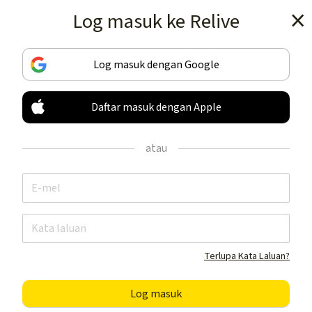
Log masuk ke Relive
Dapatkan ap
Log masuk dengan Google
Daftar masuk dengan Apple
JEJAK & KONGSI
AKTIVITI ANDA
atau
TIADA YANG SETARANYA
Dapatkan ap
Terlupa Kata Laluan?