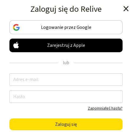
Zaloguj się do Relive
Pobierz aplikację
Logowanie przez Google
Zarejestruj z Apple
MONITORUJ I UDOSTĘPNIAJ
TWOJE AKTYWNOŚCI
lub
JAK NIC INNEGO
Pobierz aplikację
Zapomniałeś hasła?