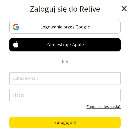
Zaloguj się do Relive
Pobierz aplikację
Logowanie przez Google
Zarejestruj z Apple
MONITORUJ I UDOSTĘPNIAJ
TWOJE AKTYWNOŚCI
lub
JAK NIC INNEGO
Pobierz aplikację
Zapomniałeś hasła?