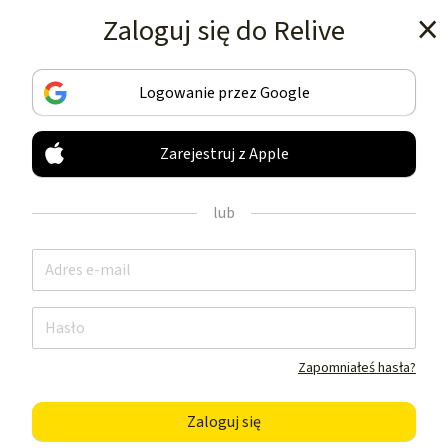
Zaloguj się do Relive
Pobierz aplikację
Logowanie przez Google
Zarejestruj z Apple
MONITORUJ I UDOSTĘPNIAJ
TWOJE AKTYWNOŚCI
lub
JAK NIC INNEGO
Pobierz aplikację
Zapomniałeś hasła?