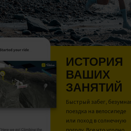
ИСТОРИЯ
ВАШИХ
ЗАНЯТИЙ
Быстрый забег, безумна
поездка на велосипеде
или поход в солнечную
погоду. Все что угодно.