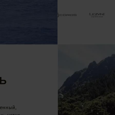
Ь
ленный,