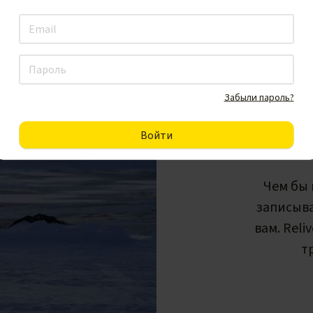
Забыли пароль?
Чем бы 
записыв
вам. Rel
т