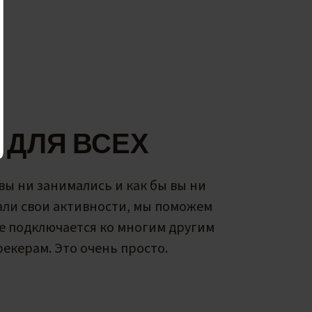
ДЛЯ ВСЕХ
вы ни занимались и как бы вы ни
али свои активности, мы поможем
ive подключается ко многим другим
рекерам. Это очень просто.