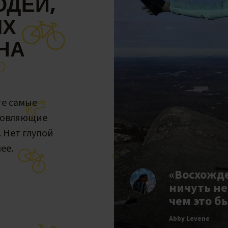
ДЕЙ,
ЫХ
НА
те самые
новляющие
. Нет глупой
ее.
«Восхожд
ничуть не
чем это б
Abby Levene