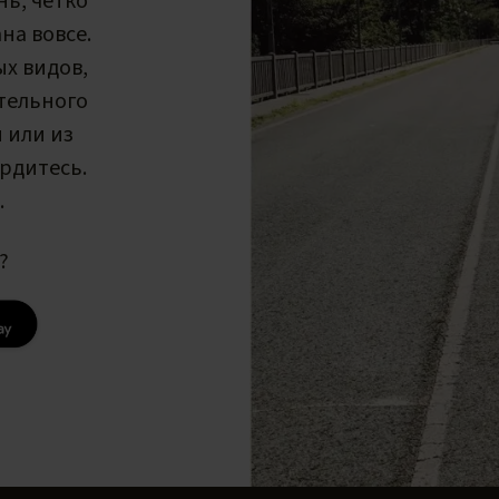
нь, четко
на вовсе.
ых видов,
тельного
 или из
ордитесь.
.
?