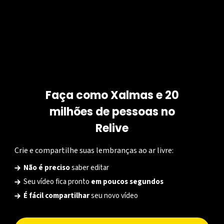
EMPRESA
LINKS ÚTEIS
Faça como Xalmas e 20
Sobre
Suporte
milhões de pessoas no
Trabalhe conosco
Contato
Relive
Imprensa
Relive Plus
Crie e compartilhe suas lembranças ao ar livre:
Calculadora de tempo de
Não é preciso
saber editar
caminhada
Seu vídeo fica pronto
em poucos segundos
Developers
É fácil compartilhar
seu novo vídeo