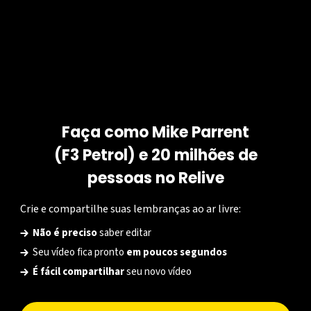
EMPRESA
LINKS ÚTEIS
Faça como Mike Parrent
Sobre
Suporte
(F3 Petrol) e 20 milhões de
Trabalhe conosco
Contato
pessoas no Relive
Imprensa
Relive Plus
Crie e compartilhe suas lembranças ao ar livre:
Calculadora de tempo de
Não é preciso
saber editar
caminhada
Seu vídeo fica pronto
em poucos segundos
Developers
É fácil compartilhar
seu novo vídeo