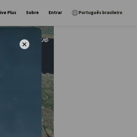
ive Plus
Sobre
Entrar
Português brasileiro