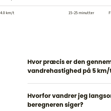
-4.0 km/t
15-25 minutter
F
Hvor præcis er den gennem
vandrehastighed på 5 km/
Gennemsnittet på 5 km/t er præcist for 
asfalterede overflader. Men vandring på s
4 km/t på grund af det mere ujævne ter
Hvorfor vandrer jeg langs
for at være forsigtig.
beregneren siger?