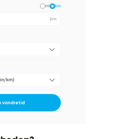
mi
km
km
 vandretid