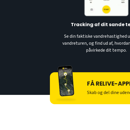
Tracking af dit sande 
Se din faktiske vandrehastighed 
vandreturen, og find ud af, hvord
påvirkede dit tempo.
FÅ RELIVE-APP
Skab og del dine ude