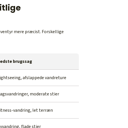
tlige
ventyr mere præcist. Forskellige
edste brugssag
ightseeing, afslappede vandreture
agsvandringer, moderate stier
itness-vandring, let terræn
yvandring, flade stier