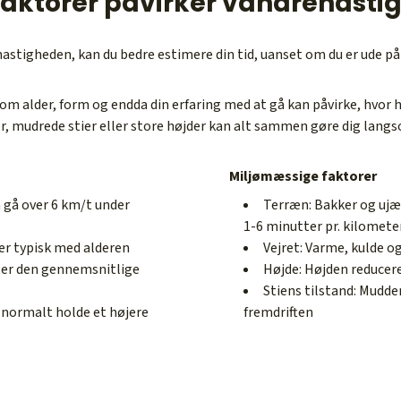
faktorer påvirker vandrehast
hastigheden, kan du bedre estimere din tid, uanset om du er ude på
 som alder, form og endda din erfaring med at gå kan påvirke, hvor 
ker, mudrede stier eller store højder kan alt sammen gøre dig lan
Miljømæssige faktorer
 gå over 6 km/t under
Terræn: Bakker og ujæv
1-6 minutter pr. kilomete
er typisk med alderen
Vejret: Varme, kulde o
ter den gennemsnitlige
Højde: Højden reducer
Stiens tilstand: Mudde
n normalt holde et højere
fremdriften