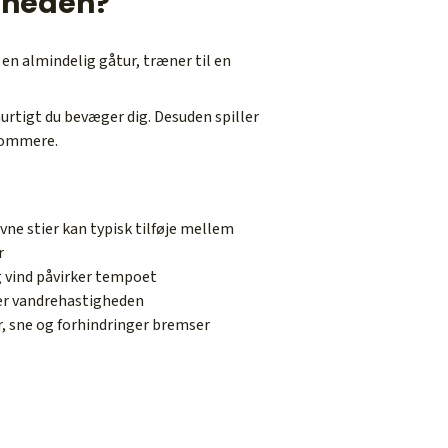
igheden?
 en almindelig gåtur, træner til en
hurtigt du bevæger dig. Desuden spiller
gsommere.
ne stier kan typisk tilføje mellem
r
g vind påvirker tempoet
er vandrehastigheden
r, sne og forhindringer bremser