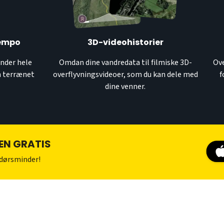
tempo
3D-videohistorier
under hele
Omdan dine vandredata til filmiske 3D-
Ove
an terrænet
overflyvningsvideoer, som du kan dele med
f
dine venner.
EN GRATIS
ndørsminder!