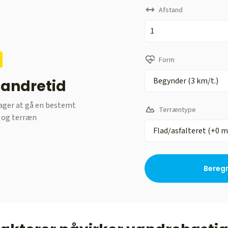
Afstand
Form
vandretid
 tager at gå en bestemt
Terræntype
m og terræn
Beregn