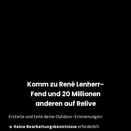
Komm zu René Lenherr-
FIRMA
NÜTZLICHE LINKS
Fend und 20 Millionen
Über
Hilfe
anderen auf Relive
Jobs
Kontakt
Erstelle und teile deine Outdoor-Erinnerungen:
Presse
Relive Plus
Keine Bearbeitungskenntnisse
erforderlich
Gehzeit-Rechner