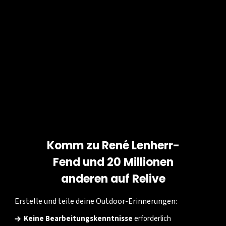
Komm zu René Lenherr-
FIRMA
NÜTZLICHE LINKS
Fend und 20 Millionen
Über
Hilfe
anderen auf Relive
Jobs
Kontakt
Erstelle und teile deine Outdoor-Erinnerungen:
Presse
Relive Plus
Keine Bearbeitungskenntnisse
erforderlich
Gehzeit-Rechner