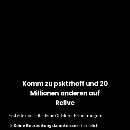
Komm zu psktrhoff und 20
FIRMA
NÜTZLICHE LINKS
Millionen anderen auf
Über
Hilfe
Relive
Jobs
Kontakt
Erstelle und teile deine Outdoor-Erinnerungen:
Presse
Relive Plus
Keine Bearbeitungskenntnisse
erforderlich
Gehzeit-Rechner