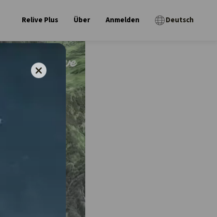
Relive Plus
Über
Anmelden
Deutsch