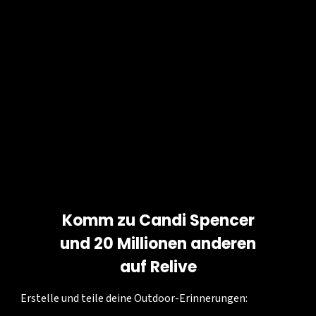
Komm zu Candi Spencer
FIRMA
NÜTZLICHE LINKS
und 20 Millionen anderen
Über
Hilfe
auf Relive
Jobs
Kontakt
Erstelle und teile deine Outdoor-Erinnerungen:
Presse
Relive Plus