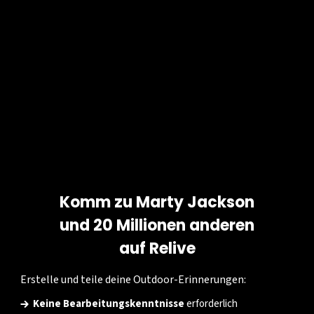
Komm zu Marty Jackson
FIRMA
NÜTZLICHE LINKS
und 20 Millionen anderen
Über
Hilfe
auf Relive
Jobs
Kontakt
Erstelle und teile deine Outdoor-Erinnerungen:
Presse
Relive Plus
Keine Bearbeitungskenntnisse
erforderlich
Gehzeit-Rechner