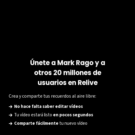
EMPRESA
ENLACES ÚTILES
Únete a Mark Rago y a
Acerca de
Soporte técnico
otros 20 millones de
Únete al equipo
Contacto
usuarios en Relive
Prensa
Relive Plus
Crea y comparte tus recuerdos al aire libre:
Calculadora de tiempo
No hace falta saber editar vídeos
caminando
Tu vídeo estará listo
en pocos segundos
Developers
Comparte fácilmente
tu nuevo vídeo