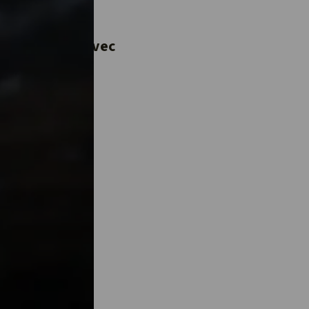
 dernière ?
 une vidéo
e à partager avec