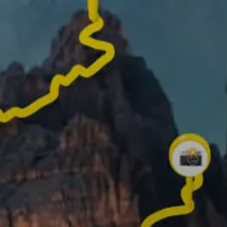
✨ Créez votre propre vidéo 3D ✨
Faites défiler vers le bas pour en savoir plus !
que vous pouvez faire avec Re
Enregistrez votre itinér
ajoutez des photos des
meilleurs moments po
mieux raconter votre
aventure