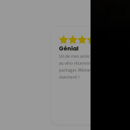
Génial
Un de mes amis a commencé à utilise
au vélo récemment et j'adore pouvoi
partager. Même la version gratuite 
vivement !