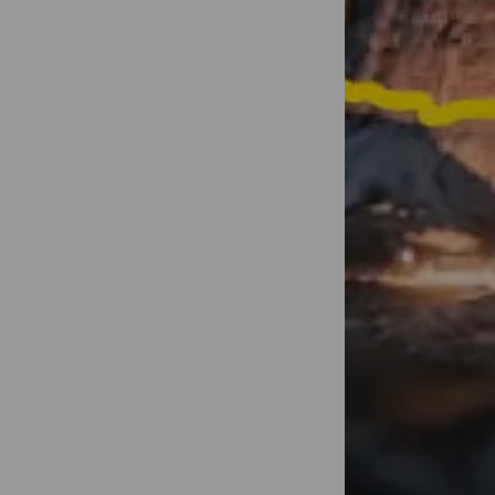
Transformez 
d'une minute
partagées !