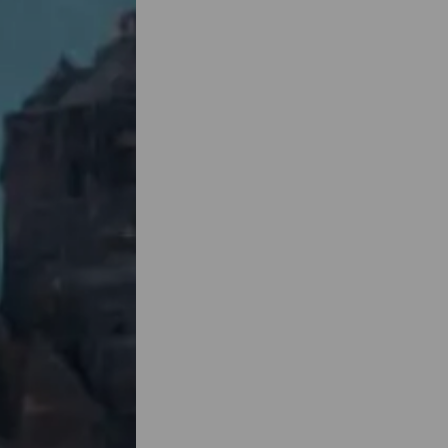
live
aire et
ur