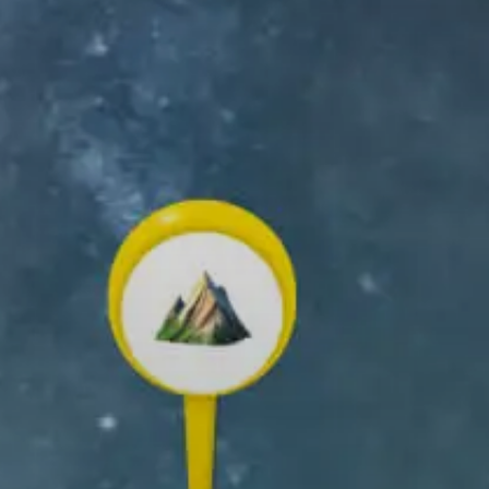
donnée
ÉLÉCHARGER
APPLICATION RELIVE
ez et partagez vos souvenirs en
n air !