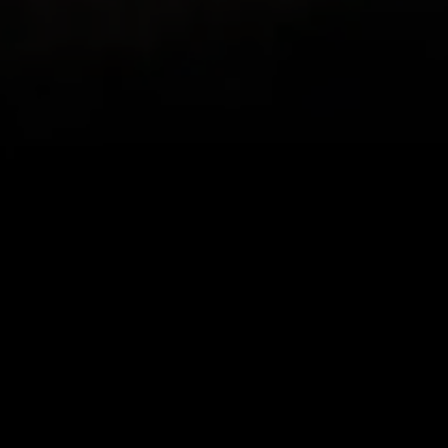
Merci Ryan
r cette appli, je me suis mis
Mon beau-frère en S
r revoir mes sorties et les
appli, car nous aimon
est super ! Je la recommande
nous vivons dans des 
magnifiques vues, di
appli associe la fonc
montrent toute la be
donnant la possibilit
parcourus et de reviv
IndyCentaur