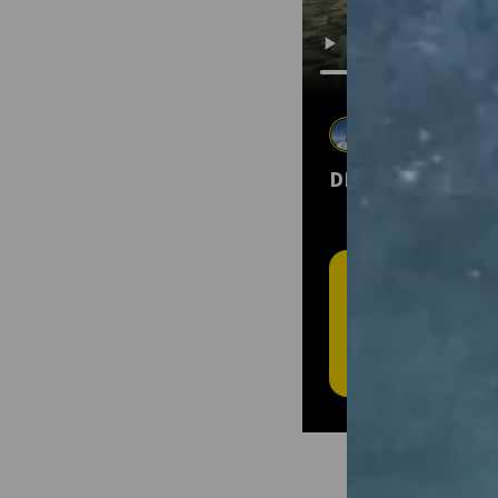
Mike Eekhoff
1 juil. 2025
•
Ran
DEVILS TOWER
T
L'
Cré
plei