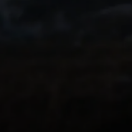
inoubliable l'année
Transformez-la en
souvenir immersiv
vos proches.
Ce que pensent les
utilisateurs de
Relive
PLUS DE 62 000 AVIS