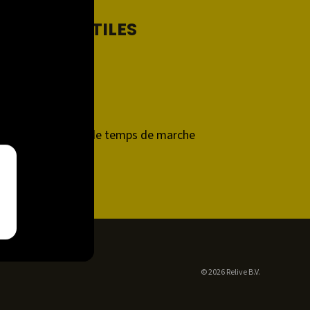
LIENS UTILES
Support
Contact
Relive Plus
Calculateur de temps de marche
Developers
© 2026 Relive B.V.