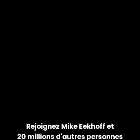
 ET
OS
COMME
tez vos photos et partagez
 votre famille. Téléchargez
id et iPhone !
Rejoignez Mike Eekhoff et
20 millions d'autres personnes