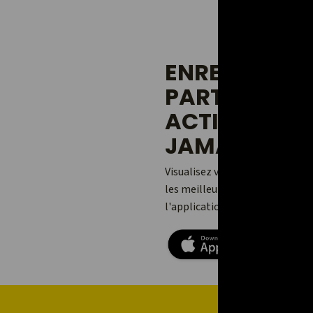
ENREGISTREZ
PARTAGEZ V
ACTIVITÉS 
JAMAIS.
Visualisez vos aventures, ajou
les meilleures avec vos amis et
l'application Relive pour Andro