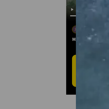
Moto Club Sav
5 août 2025
•
Mo
MCS - BALADE DU
T
L'
Cré
plei