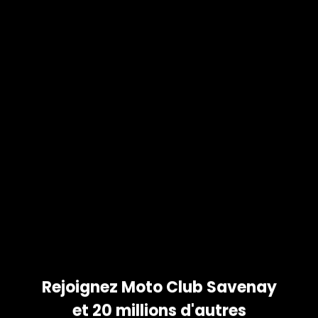
 ET
OS
COMME
tez vos photos et partagez
 votre famille. Téléchargez
id et iPhone !
Rejoignez Moto Club Savenay
et 20 millions d'autres