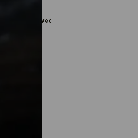
 dernière ?
 une vidéo
e à partager avec