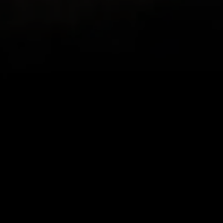
Merci Ryan
r cette appli, je me suis mis
Mon beau-frère en S
r revoir mes sorties et les
appli, car nous aimon
est super ! Je la recommande
nous vivons dans des 
magnifiques vues, di
appli associe la fonc
montrent toute la be
donnant la possibilit
parcourus et de reviv
IndyCentaur