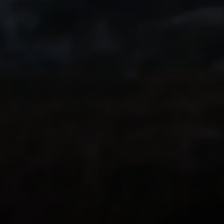
inoubliable l'année
Transformez-la en
souvenir immersiv
vos proches.
Ce que pensent les
utilisateurs de
Relive
PLUS DE 62 000 AVIS