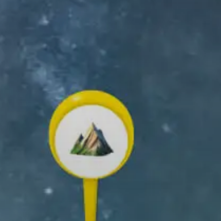
enay
to
 05 08 2025
ÉLÉCHARGER
APPLICATION RELIVE
ez et partagez vos souvenirs en
n air !