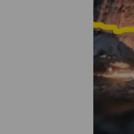
Transformez 
d'une minute
partagées !