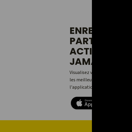
ENREGISTREZ
PARTAGEZ V
ACTIVITÉS 
JAMAIS.
Visualisez vos aventures, ajou
les meilleures avec vos amis et
l'application Relive pour Andro