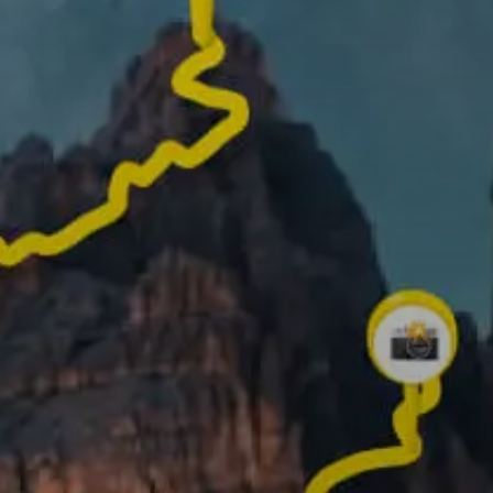
✨ Créez votre propre vidéo 3D ✨
Faites défiler vers le bas pour en savoir plus !
que vous pouvez faire avec Re
Enregistrez votre itinér
ajoutez des photos des
meilleurs moments po
mieux raconter votre
aventure