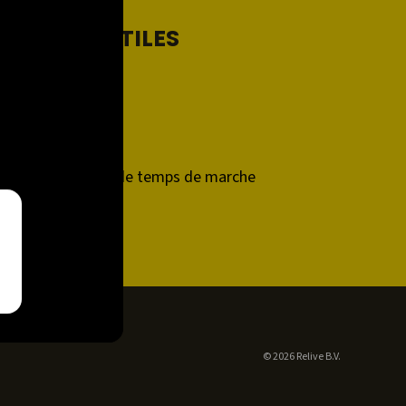
LIENS UTILES
Support
Contact
Relive Plus
Calculateur de temps de marche
Developers
© 2026 Relive B.V.