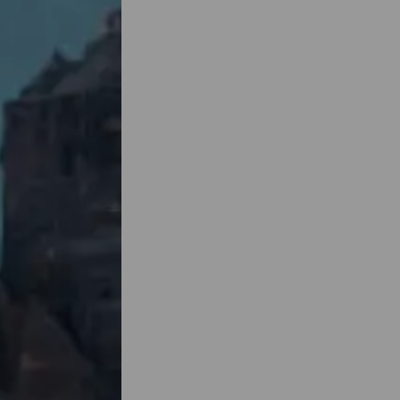
live
aire et
ur