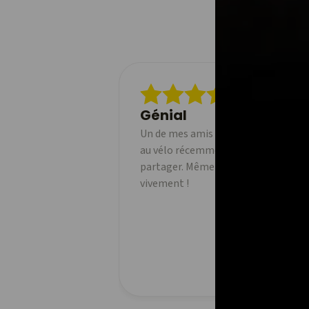
Génial
Un de mes amis a commencé à utilise
au vélo récemment et j'adore pouvoi
partager. Même la version gratuite 
vivement !