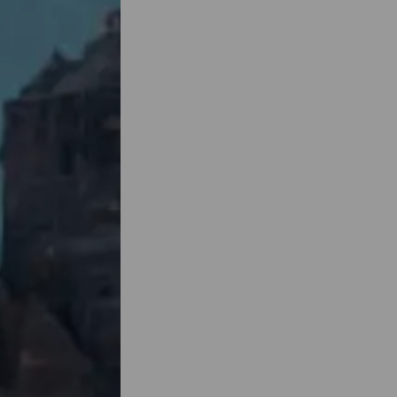
live
aire et
ur