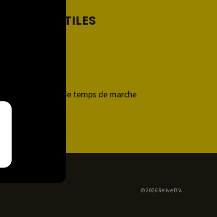
LIENS UTILES
Support
Contact
Relive Plus
Calculateur de temps de marche
Developers
© 2026 Relive B.V.