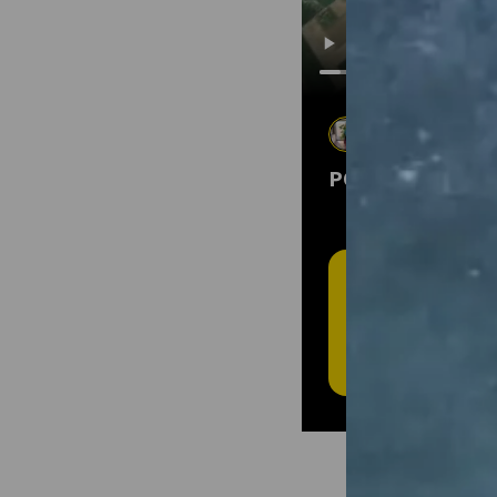
Jean Pierre Den
21 mars 2026
•
C
POINTAGE À LA 
T
L'
Cré
plei