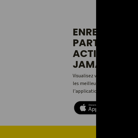
ENREGISTREZ
PARTAGEZ V
ACTIVITÉS 
JAMAIS.
Visualisez vos aventures, ajou
les meilleures avec vos amis et
l'application Relive pour Andro