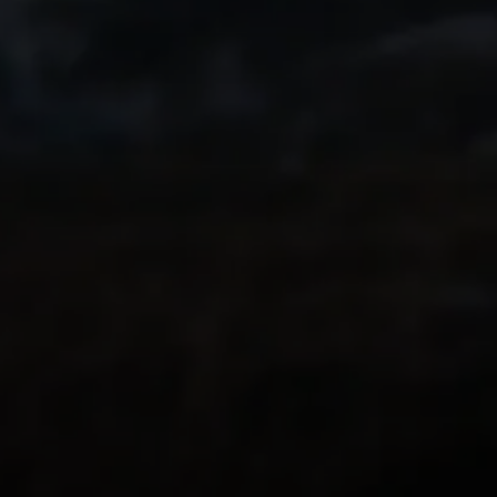
inoubliable l'année
Transformez-la en
souvenir immersiv
vos proches.
Ce que pensent les
utilisateurs de
Relive
PLUS DE 62 000 AVIS