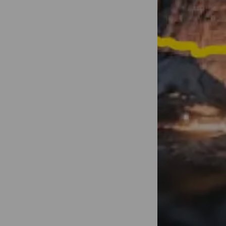
Transformez 
d'une minute
partagées !