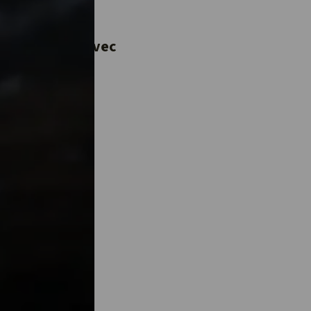
 dernière ?
 une vidéo
e à partager avec