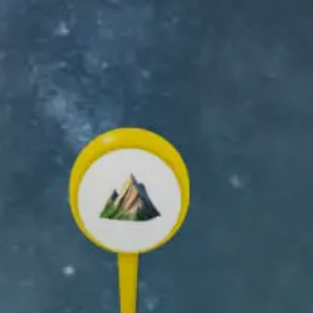
is
yclisme
RANDONNÉE DE ANS AVEC LE CTGF
ÉLÉCHARGER
APPLICATION RELIVE
ez et partagez vos souvenirs en
n air !