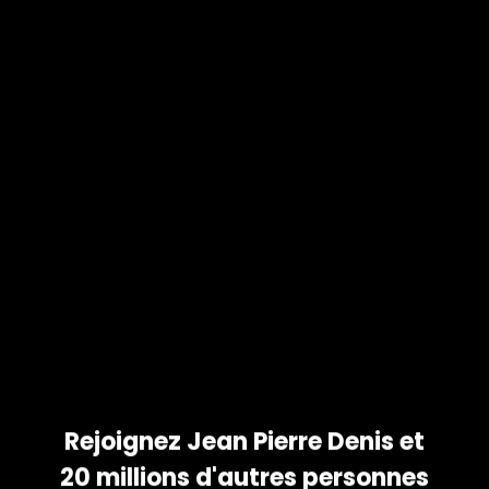
 ET
OS
COMME
tez vos photos et partagez
 votre famille. Téléchargez
id et iPhone !
Rejoignez Jean Pierre Denis et
20 millions d'autres personnes