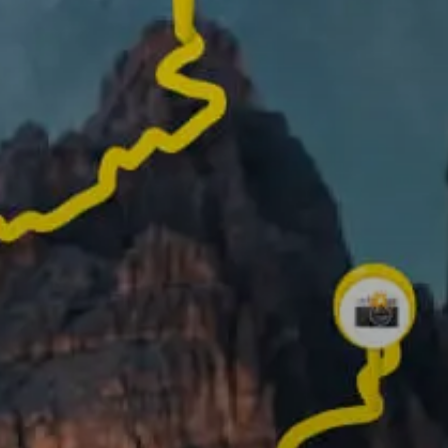
✨ Créez votre propre vidéo 3D ✨
Faites défiler vers le bas pour en savoir plus !
que vous pouvez faire avec Re
Enregistrez votre itinér
ajoutez des photos des
meilleurs moments po
mieux raconter votre
aventure