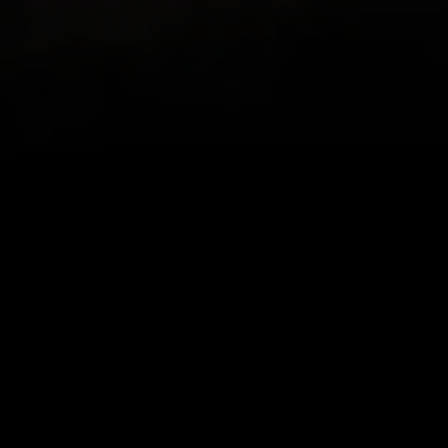
Merci Ryan
r cette appli, je me suis mis
Mon beau-frère en S
r revoir mes sorties et les
appli, car nous aimon
est super ! Je la recommande
nous vivons dans des 
magnifiques vues, di
appli associe la fonc
montrent toute la be
donnant la possibilit
parcourus et de reviv
IndyCentaur