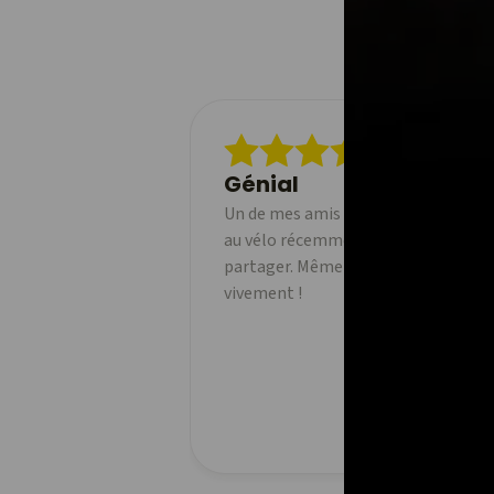
Génial
Un de mes amis a commencé à utilise
au vélo récemment et j'adore pouvoi
partager. Même la version gratuite 
vivement !