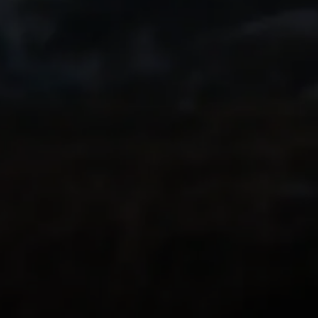
inoubliable l'année
Transformez-la en
souvenir immersiv
vos proches.
Ce que pensent les
utilisateurs de
Relive
PLUS DE 62 000 AVIS