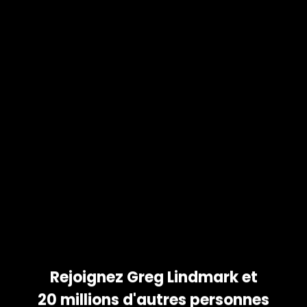
 ET
OS
COMME
tez vos photos et partagez
 votre famille. Téléchargez
id et iPhone !
Rejoignez Greg Lindmark et
20 millions d'autres personnes