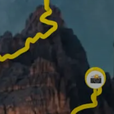
✨ Créez votre propre vidéo 3D ✨
Faites défiler vers le bas pour en savoir plus !
que vous pouvez faire avec Re
Enregistrez votre itinér
ajoutez des photos des
meilleurs moments po
mieux raconter votre
aventure