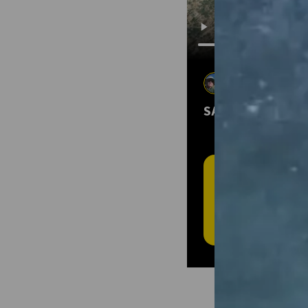
Greg Lindmark
10 sept. 2025
•
R
SABINO CANYON 
T
L'
Cré
plei