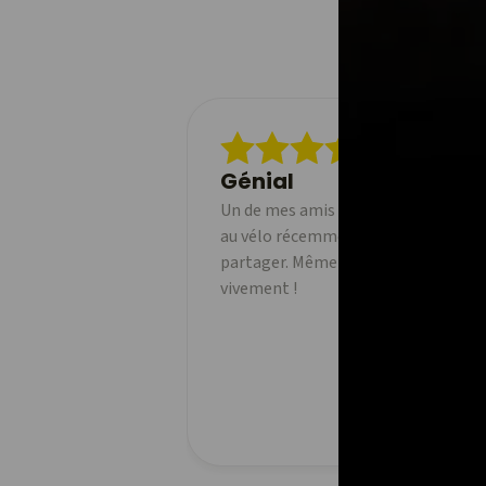
Génial
Un de mes amis a commencé à utilise
au vélo récemment et j'adore pouvoi
partager. Même la version gratuite 
vivement !