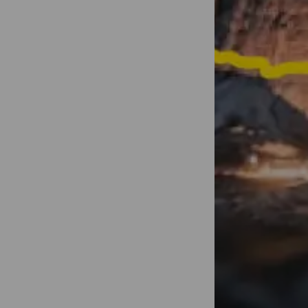
Transformez 
d'une minute
partagées !