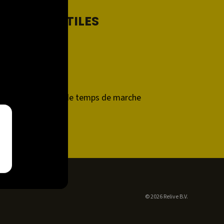
LIENS UTILES
Support
Contact
Relive Plus
Calculateur de temps de marche
Developers
© 2026 Relive B.V.