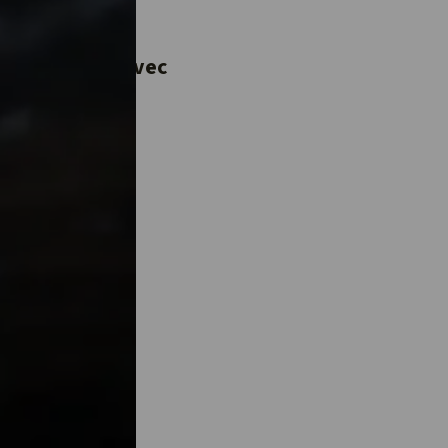
 dernière ?
 une vidéo
e à partager avec