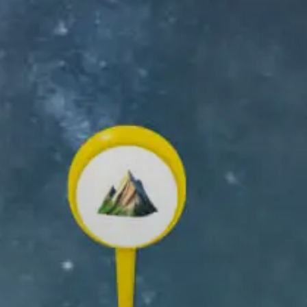
andonnée
ON A DRY, DUSTY MORNING 🌄
ÉLÉCHARGER
APPLICATION RELIVE
ez et partagez vos souvenirs en
n air !