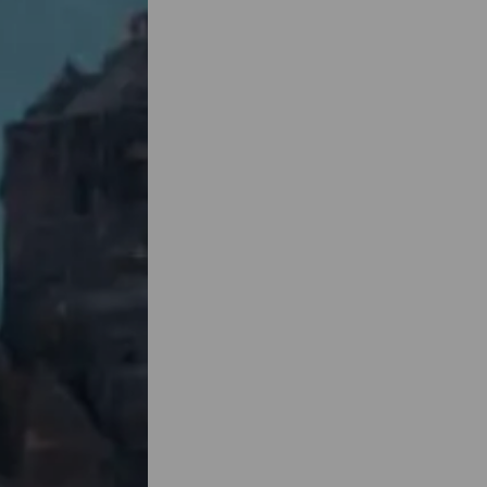
live
aire et
ur