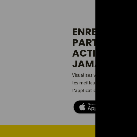
ENREGISTREZ
PARTAGEZ V
ACTIVITÉS 
JAMAIS.
Visualisez vos aventures, ajou
les meilleures avec vos amis et
l'application Relive pour Andro