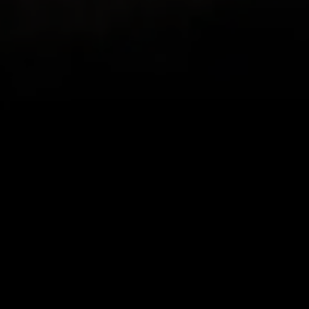
Merci Ryan
r cette appli, je me suis mis
Mon beau-frère en S
r revoir mes sorties et les
appli, car nous aimon
est super ! Je la recommande
nous vivons dans des 
magnifiques vues, di
appli associe la fonc
montrent toute la be
donnant la possibilit
parcourus et de reviv
IndyCentaur