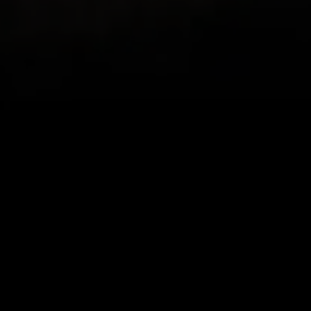
Merci Ryan
r cette appli, je me suis mis
Mon beau-frère en S
r revoir mes sorties et les
appli, car nous aimon
est super ! Je la recommande
nous vivons dans des 
magnifiques vues, di
appli associe la fonc
montrent toute la be
donnant la possibilit
parcourus et de reviv
IndyCentaur