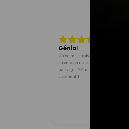
Génial
Un de mes amis a commencé à utilise
au vélo récemment et j'adore pouvoi
partager. Même la version gratuite 
vivement !