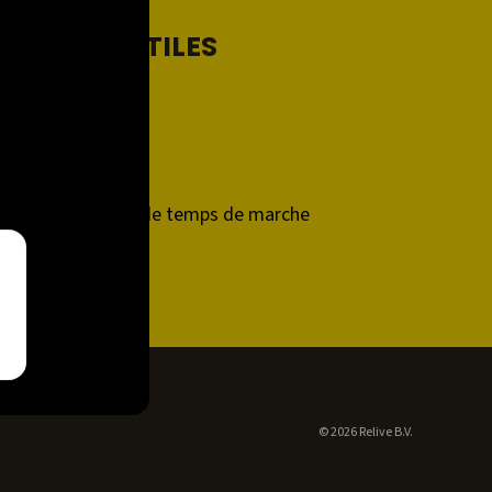
LIENS UTILES
Support
Contact
Relive Plus
Calculateur de temps de marche
Developers
© 2026 Relive B.V.