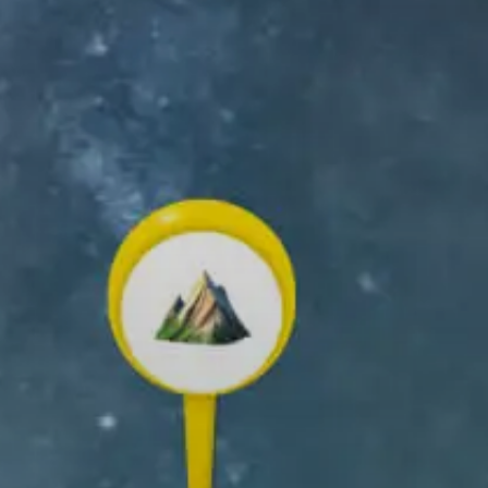
t Cycle
5
ÉLÉCHARGER
APPLICATION RELIVE
ez et partagez vos souvenirs en
n air !