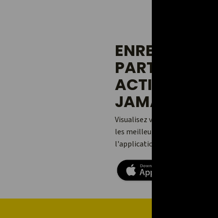
ENREGISTREZ
PARTAGEZ V
ACTIVITÉS 
JAMAIS.
Visualisez vos aventures, ajou
les meilleures avec vos amis et
l'application Relive pour Andro