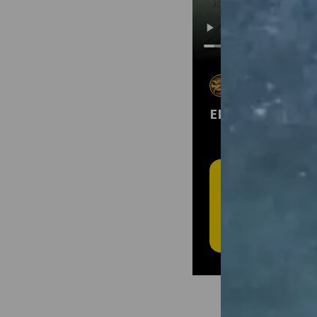
Thierry No Limi
2 mai 2026
•
Vtt
ENJOY EPINAL 3
T
L'
Cré
plei