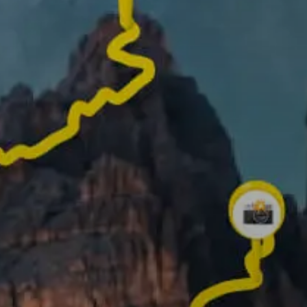
✨ Créez votre propre vidéo 3D ✨
Faites défiler vers le bas pour en savoir plus !
que vous pouvez faire avec Re
Enregistrez votre itinér
ajoutez des photos des
meilleurs moments po
mieux raconter votre
aventure