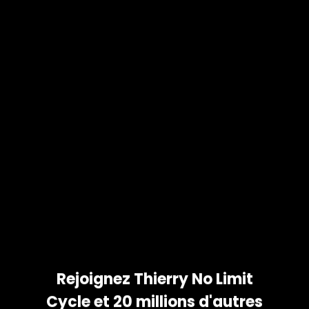
 ET
OS
COMME
tez vos photos et partagez
 votre famille. Téléchargez
id et iPhone !
Rejoignez Thierry No Limit
Cycle et 20 millions d'autres