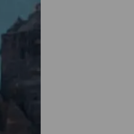
live
aire et
ur