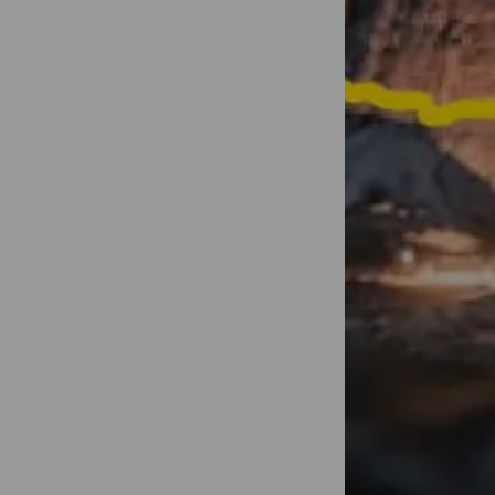
Transformez 
d'une minute
partagées !