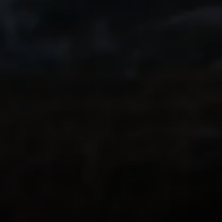
inoubliable l'année
Transformez-la en
souvenir immersiv
vos proches.
Ce que pensent les
utilisateurs de
Relive
PLUS DE 62 000 AVIS