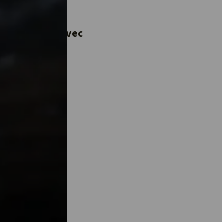
 dernière ?
 une vidéo
e à partager avec