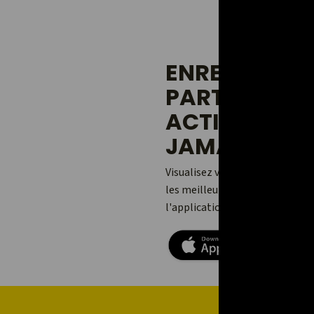
ENREGISTREZ
PARTAGEZ V
ACTIVITÉS 
JAMAIS.
Visualisez vos aventures, ajou
les meilleures avec vos amis et
l'application Relive pour Andro