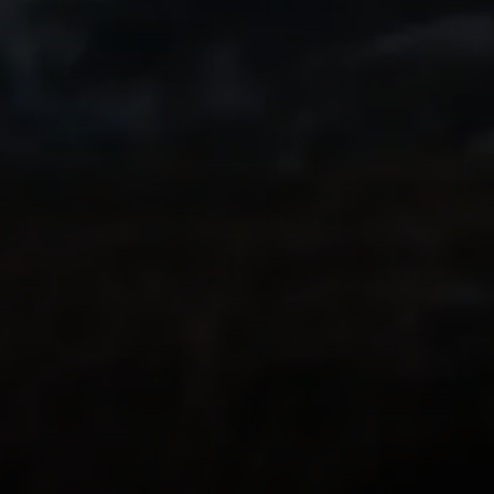
inoubliable l'année
Transformez-la en
souvenir immersiv
vos proches.
Ce que pensent les
utilisateurs de
Relive
PLUS DE 62 000 AVIS