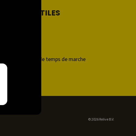
LIENS UTILES
Support
Contact
Relive Plus
Calculateur de temps de marche
Developers
© 2026 Relive B.V.