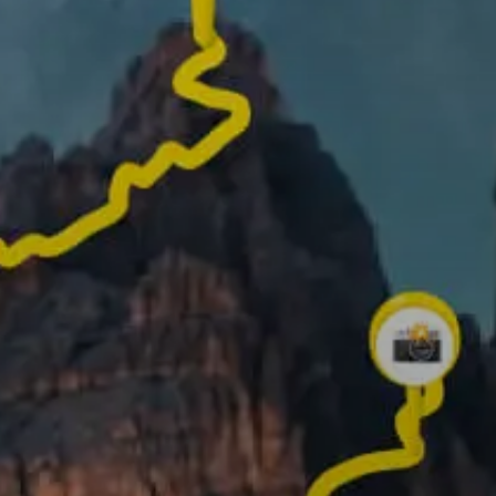
✨ Créez votre propre vidéo 3D ✨
Faites défiler vers le bas pour en savoir plus !
que vous pouvez faire avec Re
Enregistrez votre itinér
ajoutez des photos des
meilleurs moments po
mieux raconter votre
aventure