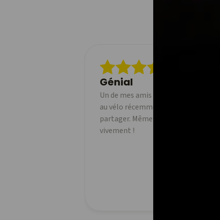
Génial
Un de mes amis a commencé à utilise
au vélo récemment et j'adore pouvoi
partager. Même la version gratuite 
vivement !