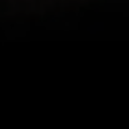
Merci Ryan
r cette appli, je me suis mis
Mon beau-frère en S
r revoir mes sorties et les
appli, car nous aimon
est super ! Je la recommande
nous vivons dans des 
magnifiques vues, di
appli associe la fonc
montrent toute la be
donnant la possibilit
parcourus et de reviv
IndyCentaur