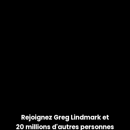
 ET
OS
COMME
tez vos photos et partagez
 votre famille. Téléchargez
id et iPhone !
Rejoignez Greg Lindmark et
20 millions d'autres personnes