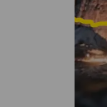
Transformez 
d'une minute
partagées !