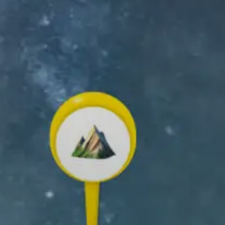
rche
EARS AND HOONAH
ÉLÉCHARGER
APPLICATION RELIVE
ez et partagez vos souvenirs en
n air !