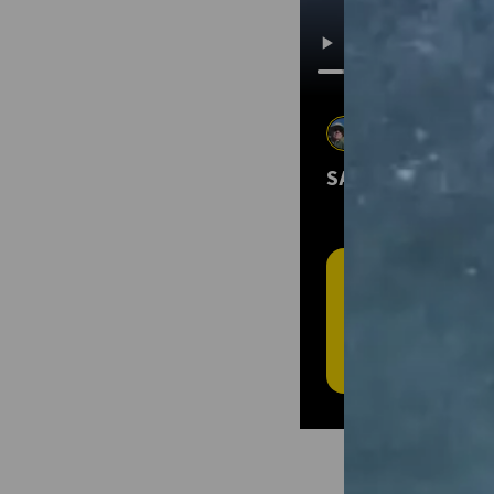
Greg Lindmark
3 sept. 2025
•
Ma
SAMPI RIVER B
T
L'
Cré
plei