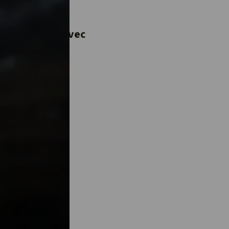
 dernière ?
 une vidéo
e à partager avec