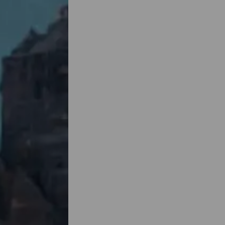
live
aire et
ur