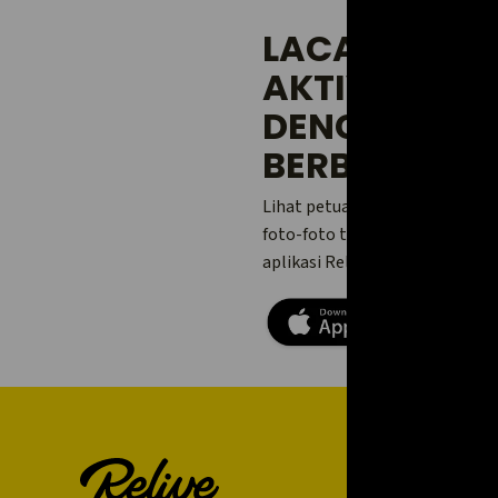
LACAK DAN 
AKTIVITAS 
DENGAN CAR
BERBEDA.
Lihat petualangan Anda, tamb
foto-foto terbaik dengan tema
aplikasi Relive untuk Android 