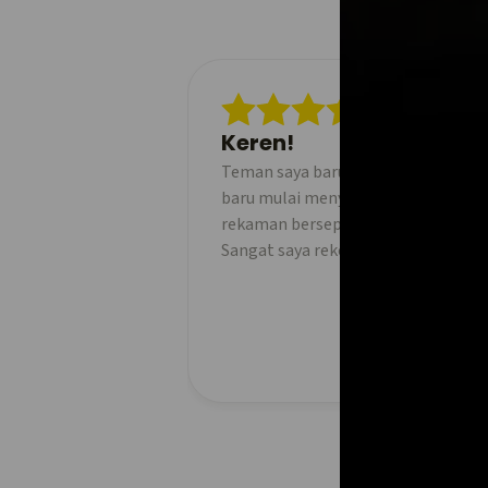
Keren!
Teman saya baru-baru ini menggunak
baru mulai menyukai bersepeda da
rekaman bersepeda saya. Bahkan ver
Sangat saya rekomendasikan!