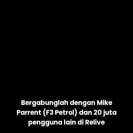
BAGIKAN
ANDA
A YANG
ahkan foto, dan bagikan
n dan keluarga. Dapatkan
dan iPhone!
Bergabunglah dengan Mike
Parrent (F3 Petrol) dan 20 juta
pengguna lain di Relive
PERUSAHAAN