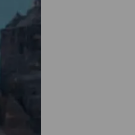
 Relive
gan
t