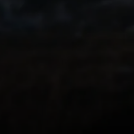
Melakukan aktivit
kemarin? Buatlah 
kenangan yang pa
Apa kata pengguna
tentang Relive
62.000+ ULASAN