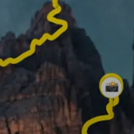
✨ Buat video 3D Anda sendiri ✨
Gulir ke bawah untuk tahu caranya!
ng bisa Anda lakukan dengan
Lacak rute Anda dan
tambahkan foto kenan
terbaik untuk membua
cerita Anda