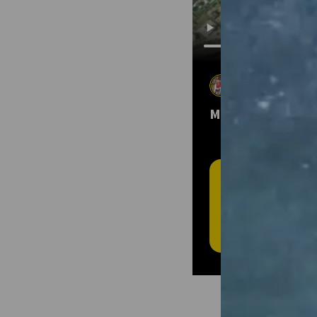
Mike Parrent (F
28 Jun 2022
•
Me
MORNING JUN 2
D
RE
Bua
pet