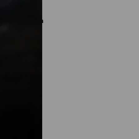
as epik tahun
ini menjadi
ntas dibagikan