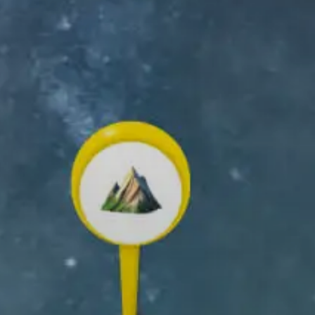
3 Petrol)
ndaki
8TH
APATKAN APLIKASI
LIVE
t dan bagikan kenangan
ualangan luar ruangan Anda!