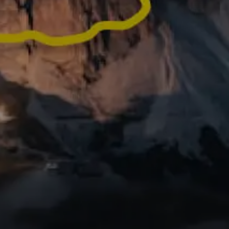
as Anda menjadi video
 siap dibagikan!