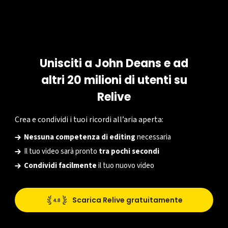
L'AZIENDA
LINK UTILI
Unisciti a John Deans e ad
Info
Supporto
altri 20 milioni di utenti su
Lavora con noi
Contatti
Relive
Media
Relive Plus
Crea e condividi i tuoi ricordi all’aria aperta:
Calcolatore del tempo di
Nessuna competenza di editing
necessaria
camminata
Il tuo video sarà pronto
tra pochi secondi
Developers
Condividi facilmente
il tuo nuovo video
Scarica Relive gratuitamente
Mappe
Privacy
Condizioni
© 2026 Relive B.V.