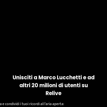
ONDIVIDI LE
À COME
.
iungi le tue foto e condividi
a famiglia. Ottieni l'app
Unisciti a Marco Lucchetti e ad
altri 20 milioni di utenti su
Relive
L'AZIENDA
a e condividi i tuoi ricordi all’aria aperta: