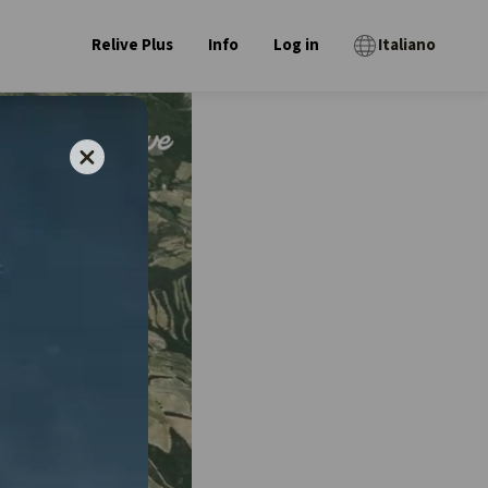
Relive Plus
Info
Log in
Italiano