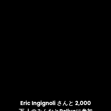
COMPANY
USEFUL LINKS
Eric Ingignoli さんと 2,000
About
Support