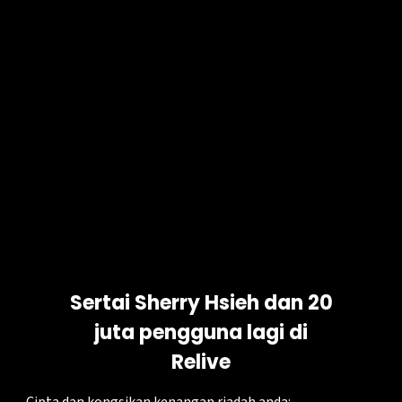
Sertai Sherry Hsieh dan 20
SYARIKAT
PAUTAN BERGUNA
juta pengguna lagi di
Mengenai
Sokongan
Relive
Kerjaya
Hubungi