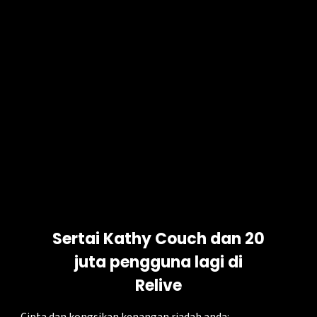
Sertai Kathy Couch dan 20
SYARIKAT
PAUTAN BERGUNA
juta pengguna lagi di
Mengenai
Sokongan
Relive
Kerjaya
Hubungi