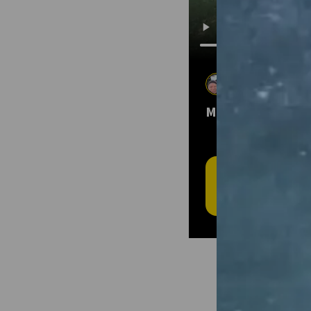
Dana Giggey
13 sep 2024
•
Hi
MONT XALIBU
D
Maa