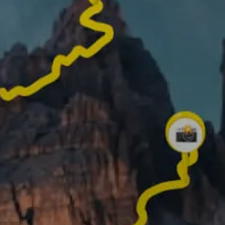
Wat je kunt doen met Relive
Registreer je route en
foto's van de mooiste
momenten toe om je v
te maken