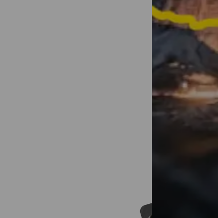
Verander je a
van 1 minuut
delen!