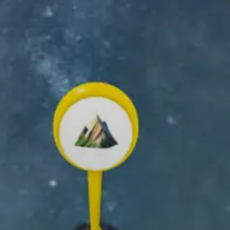
ken
OWNLOAD DE RELIVE-APP
k en deel je outdoorherinneringen!
✨ Maak je eigen 3D-video ✨
Blader omlaag en ontdek hoe!