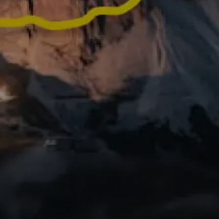
ctiviteiten in video's
 die je meteen kunt
Heb je in het afgel
geweldige activit