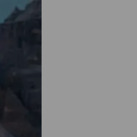
 voeg
erhaal