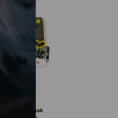
open jaar een
eit gedaan? Maak