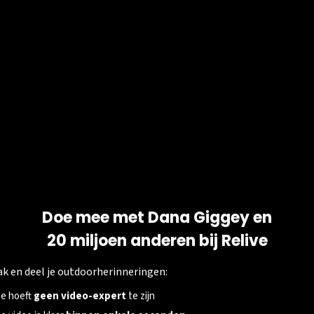
ITEITEN ALS
EN.
o's toe en deel de leukste
wnload de Relive app voor
Doe mee met Dana Giggey en
20 miljoen anderen bij Relive
BEDRIJF
k en deel je outdoorherinneringen:
Over ons
Je hoeft
geen video-expert
te zijn
Vacatures