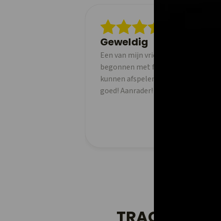
Geweldig
Een van mijn vrienden gebruikte dez
begonnen met fietsen en het is heel
kunnen afspelen en te kunnen delen. 
goed! Aanrader!
TRACK EN DE