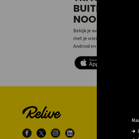
BUITENACTIV
NOOIT TEVOR
Bekijk je avonturen, voeg je fot
met je vrienden en familie. Do
Android en iPhone!
Maa