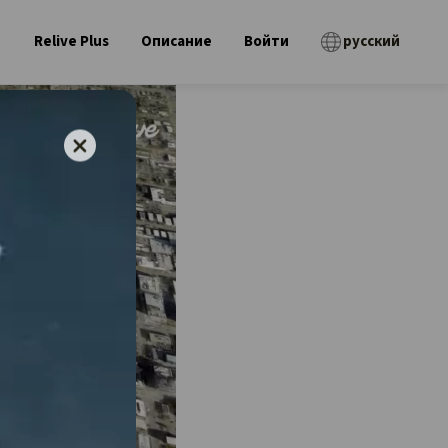
Relive Plus
Описание
Войти
русский