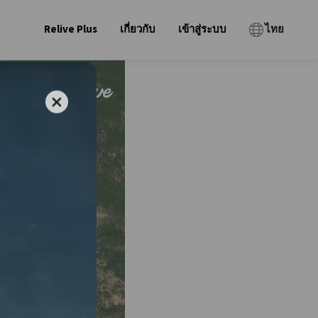
Relive Plus
เกี่ยวกับ
เข้าสู่ระบบ
ไทย