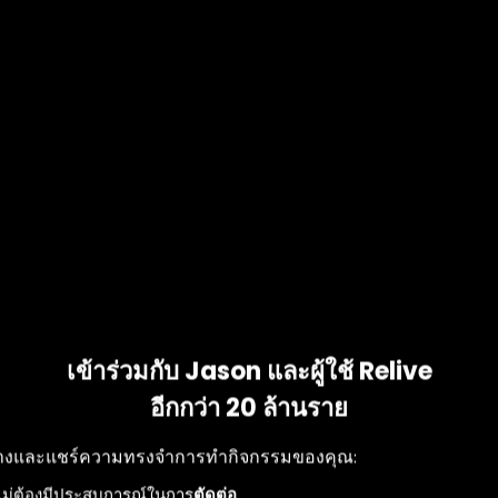
ปันกิจกรรม
คนชอบ
พ และบันทึกความทรงจำที่ดี
ive สำหรับ Android และ
เข้าร่วมกับ Jason และผู้ใช้ Relive
อีกกว่า 20 ล้านราย
บริษัท
้างและแชร์ความทรงจำการทำกิจกรรมของคุณ:
เกี่ยวกับ
ไม่ต้องมีประสบการณ์ในการ
ตัดต่อ