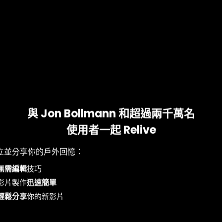
，和家人朋友分享最好的回
e獲取Relive應用程式！
與 Jon Bollmann 和超過兩千萬名
使用者一起 Relive
公司
立並分享你的戶外回憶：
關於
無需編輯
技巧
工作機會
影片製作
迅速簡單
媒體新聞
輕鬆分享
你的新影片