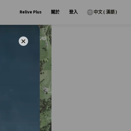
Relive Plus
關於
登入
中文 ( 漢語 )