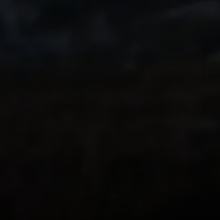
¿Hiciste una acti
el año pasado? Con
recuerdo digno de 
Qué opinan los
usuarios sobre
Relive
MÁS DE 62 000 RESEÑAS