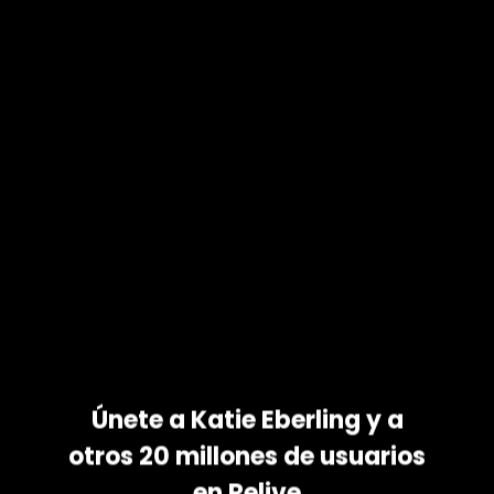
 COMPARTE
DADES COMO
ABÍAS
s fotos y comparte las
ares. ¡Consigue la
y iPhone!
Únete a Katie Eberling y a
otros 20 millones de usuarios
en Relive