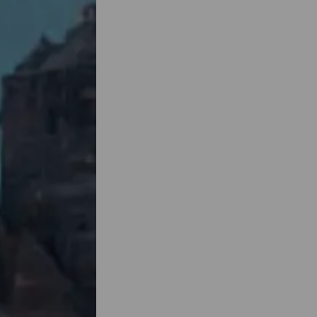
e fotos
tos