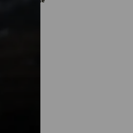
vidad memorable
viértela en un
compartir.