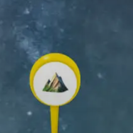
1
•
Senderismo
ONSIGUE LA APLICACIÓN
LIVE
ea y comparte tus recuerdos al aire
e!