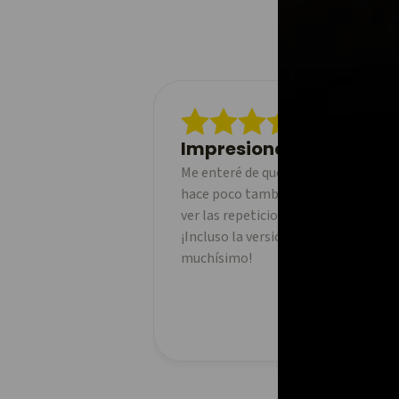
Impresionante
Me enteré de que un amigo usaba es
hace poco también a pedalear y he 
ver las repeticiones de mis salidas e
¡Incluso la versión gratuita es la b
muchísimo!