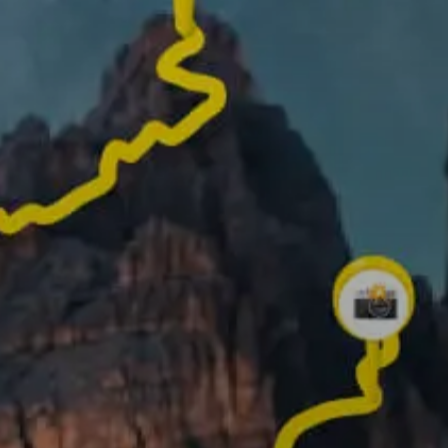
✨ Crea tu propio vídeo en 3D ✨
¡Baja para saber cómo!
Qué puedes hacer en Relive
Registra tu ruta y añad
de los mejores momen
para crear tu historia