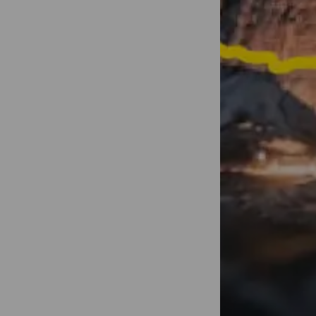
¡Convierte t
vídeos de 1 m
compartir!