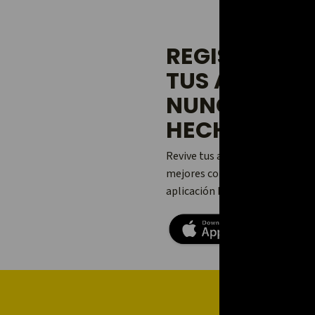
REGISTRA Y
TUS ACTIVI
NUNCA LO H
HECHO.
Revive tus aventuras, añade tu
mejores con tus amigos y famili
aplicación Relive para Android 