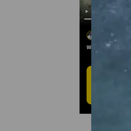
Katie Eberling
18 de ago de 202
WE DIDN'T DIE!
C
RE
¡Cr
libr